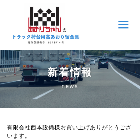
t
o
g
g
l
e
n
a
v
i
新着情報
g
a
t
i
news
o
n
有限会社西本設備様お買い上げありがとうござ
います。